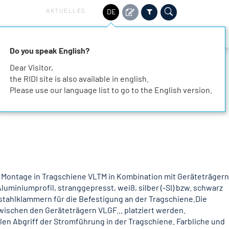
AKTUELLES
DE
HALTIGKEIT
SERVICE
KARRIERE
KONTAKT
Do you speak English?
Dear Visitor,
the RIDI site is also available in english.
Please use our language list to go to the English version.
 Montage in Tragschiene VLTM in Kombination mit Geräteträgern
uminiumprofil, stranggepresst, weiß, silber (-SI) bzw. schwarz
stahlklammern für die Befestigung an der Tragschiene.Die
ischen den Geräteträgern VLGF... platziert werden.
len Abgriff der Stromführung in der Tragschiene. Farbliche und