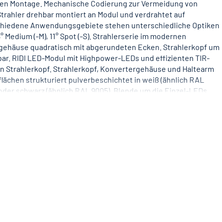
hen Montage. Mechanische Codierung zur Vermeidung von
trahler drehbar montiert an Modul und verdrahtet auf
schiedene Anwendungsgebiete stehen unterschiedliche Optiken
8° Medium (-M), 11° Spot (-S). Strahlerserie im modernen
rgehäuse quadratisch mit abgerundeten Ecken. Strahlerkopf um
ar. RIDI LED-Modul mit Highpower-LEDs und effizienten TIR-
en Strahlerkopf. Strahlerkopf, Konvertergehäuse und Haltearm
ächen strukturiert pulverbeschichtet in weiß (ähnlich RAL
) oder schwarz (ähnlich RAL 9005). Blende um die Einzel-LEDs