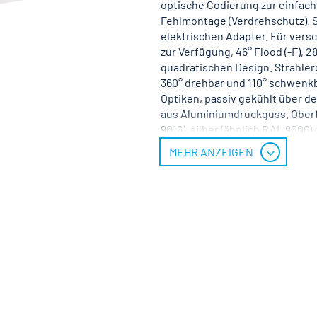
optische Codierung zur einfac
Fehlmontage (Verdrehschutz). S
elektrischen Adapter. Für ver
zur Verfügung, 46° Flood (-F), 2
quadratischen Design. Strahle
360° drehbar und 110° schwenkb
Optiken, passiv gekühlt über d
aus Aluminiumdruckguss. Oberfl
9016), silber (ähnlich RAL 9006
pulverbeschichtet schwarz.
MEHR ANZEIGEN