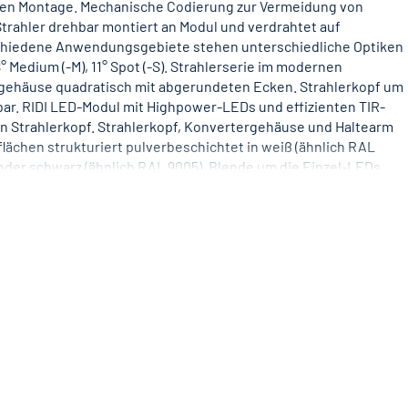
hen Montage. Mechanische Codierung zur Vermeidung von
trahler drehbar montiert an Modul und verdrahtet auf
schiedene Anwendungsgebiete stehen unterschiedliche Optiken
8° Medium (-M), 11° Spot (-S). Strahlerserie im modernen
rgehäuse quadratisch mit abgerundeten Ecken. Strahlerkopf um
ar. RIDI LED-Modul mit Highpower-LEDs und effizienten TIR-
en Strahlerkopf. Strahlerkopf, Konvertergehäuse und Haltearm
ächen strukturiert pulverbeschichtet in weiß (ähnlich RAL
) oder schwarz (ähnlich RAL 9005). Blende um die Einzel-LEDs