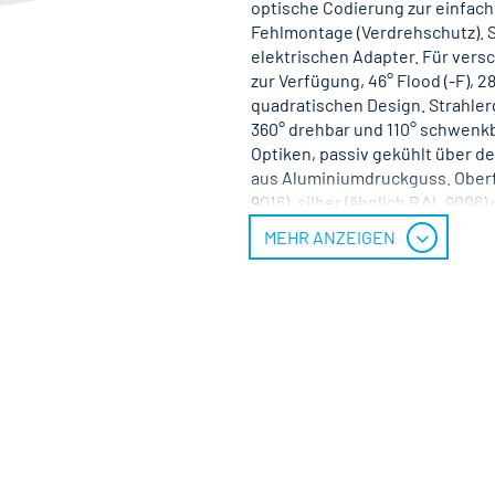
optische Codierung zur einfac
Fehlmontage (Verdrehschutz). S
elektrischen Adapter. Für ver
zur Verfügung, 46° Flood (-F), 2
quadratischen Design. Strahle
360° drehbar und 110° schwenkb
Optiken, passiv gekühlt über d
aus Aluminiumdruckguss. Oberfl
9016), silber (ähnlich RAL 9006
pulverbeschichtet schwarz.
MEHR ANZEIGEN