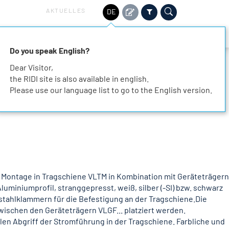
AKTUELLES
DE
HALTIGKEIT
SERVICE
KARRIERE
KONTAKT
Do you speak English?
Dear Visitor,
the RIDI site is also available in english.
Please use our language list to go to the English version.
 Montage in Tragschiene VLTM in Kombination mit Geräteträgern
uminiumprofil, stranggepresst, weiß, silber (-SI) bzw. schwarz
stahlklammern für die Befestigung an der Tragschiene.Die
ischen den Geräteträgern VLGF... platziert werden.
len Abgriff der Stromführung in der Tragschiene. Farbliche und