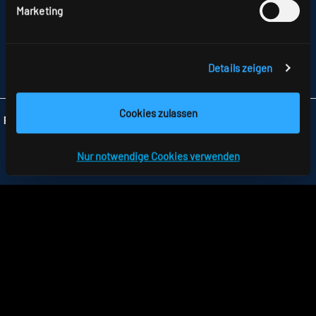
RIDI LEUCHTEN GMBH
Marketing
HAUPTSTRASSE 31–33
72417 JUNGINGEN
TELEFON +49 7477 872-0
FAX +49 7477 872-48
Details zeigen
INFO
@RIDI.DE
Cookies zulassen
Folgen Sie uns:
Nur notwendige Cookies verwenden