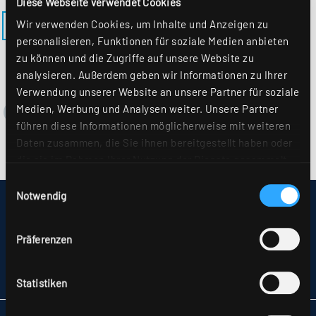
Diese Webseite verwendet Cookies
Wir verwenden Cookies, um Inhalte und Anzeigen zu
ZURÜCK ZUM MODELL RUFO-ECO2-460H
personalisieren, Funktionen für soziale Medien anbieten
zu können und die Zugriffe auf unsere Website zu
analysieren. Außerdem geben wir Informationen zu Ihrer
Verwendung unserer Website an unsere Partner für soziale
Medien, Werbung und Analysen weiter. Unsere Partner
führen diese Informationen möglicherweise mit weiteren
Daten zusammen, die Sie ihnen bereitgestellt haben oder
die sie im Rahmen Ihrer Nutzung der Dienste gesammelt
haben. Sie geben Einwilligung zu unseren Cookies, wenn
Einwilligungsauswahl
Sie unsere Webseite weiterhin nutzen. Weitere Details
Notwendig
IMPRESSUM
hierzu finden Sie in unserer
Datenschutzerklärung
.
SITEMAP
DATENSCHUTZ
Präferenzen
HINWEISE ZUR STREITBEILEGUNG
AGB
PARTNER
Statistiken