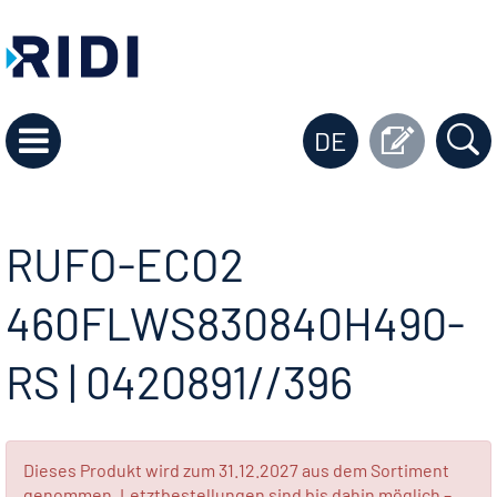
DE
RUFO-ECO2
460FLWS830840H490-
RS | 0420891//396
Dieses Produkt wird zum 31.12.2027 aus dem Sortiment
genommen. Letztbestellungen sind bis dahin möglich –