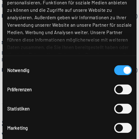
personalisieren, Funktionen für soziale Medien anbieten
IP21
zu können und die Zugriffe auf unsere Website zu
Bitte wählen Sie ein Modell:
analysieren. Außerdem geben wir Informationen zu Ihrer
Verwendung unserer Website an unsere Partner für soziale
Medien, Werbung und Analysen weiter. Unsere Partner
führen diese Informationen möglicherweise mit weiteren
SALI-GPS…
Daten zusammen, die Sie ihnen bereitgestellt haben oder
Einzellichtleiste für Anbau- und Pendelmontage, Schutzart
die sie im Rahmen Ihrer Nutzung der Dienste gesammelt
IP54
haben. Sie geben Einwilligung zu unseren Cookies, wenn
Einwilligungsauswahl
Bitte wählen Sie ein Modell:
Sie unsere Webseite weiterhin nutzen. Weitere Details
Notwendig
hierzu finden Sie in unserer
Datenschutzerklärung
.
Präferenzen
Statistiken
SALI - Eine Beleuchtungslösung für
Marketing
vielfältige Einsatzgebiete