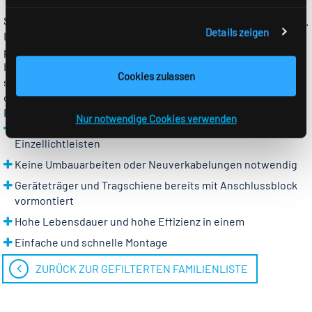
SALI - Eine Beleuchtungslösung für vielfältige Einsatzgebiete.
Details zeigen
Die zuverlässige und leistungsstarke Einzellichtleiste
präsentiert sich als herausragende Option für
Industrieanlagen, Lagerhäuser oder Lebensmittelbetriebe
Cookies zulassen
sowie den 1:1 Ersatz von konventionellen Lichtleisten 1x 58
oder 2x 58 Watt. SALI entstand aus der bekannten LINIA-
Familie.
Nur notwendige Cookies verwenden
1:1 Sanierungen von bestehenden konventionellen
Einzellichtleisten
Keine Umbauarbeiten oder Neuverkabelungen notwendig
Geräteträger und Tragschiene bereits mit Anschlussblock
vormontiert
Hohe Lebensdauer und hohe Effizienz in einem
Einfache und schnelle Montage
ZURÜCK ZUR GEFILTERTEN FAMILIENLISTE