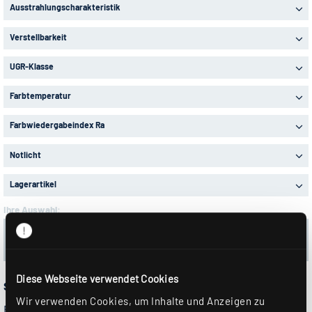
Ausstrahlungscharakteristik
Verstellbarkeit
UGR-Klasse
Farbtemperatur
Farbwiedergabeindex Ra
Notlicht
Lagerartikel
Ihre Auswahl:
12 Artikel in 2 Produktserien
Alle Filter löschen
Diese Webseite verwendet Cookies
SALI-GL…
Wir verwenden Cookies, um Inhalte und Anzeigen zu
Einzellichtleiste für Anbau- und Pendelmontage, Schutzart