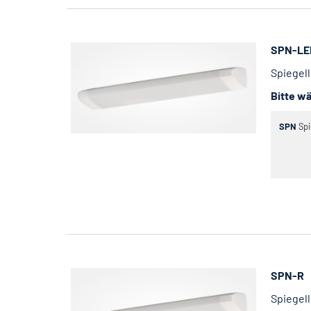
SPN-LE
Spiegel
Bitte wä
SPN
Spi
SPN-R
Spiegel