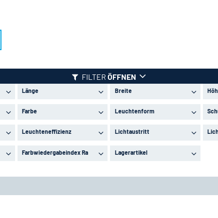
FILTER
ÖFFNEN
Länge
Breite
Höh
Farbe
Leuchtenform
Sch
Leuchteneffizienz
Lichtaustritt
Lic
Farbwiedergabeindex Ra
Lagerartikel