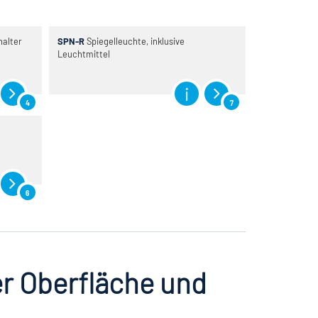
halter
SPN-R
Spiegelleuchte, inklusive
Leuchtmittel
4
7
6
er Oberfläche und