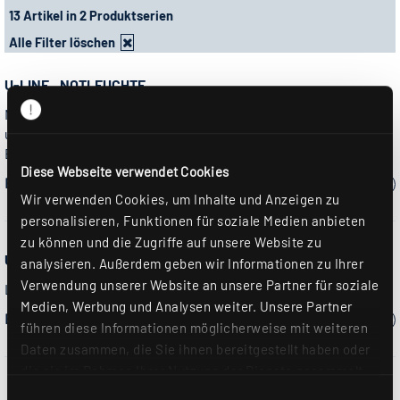
13 Artikel in 2 Produktserien
Alle Filter löschen
U-LINE...NOTLEUCHTE...
Notleuchte zur Decken- oder Pendelmontage. In Lichtbänder
und Konstrukte der Leuchten U-LINE integrierbar.
Erkennungsweite 32 m.
Diese Webseite verwendet Cookies
Bitte wählen Sie ein Modell:
Wir verwenden Cookies, um Inhalte und Anzeigen zu
personalisieren, Funktionen für soziale Medien anbieten
zu können und die Zugriffe auf unsere Website zu
U-LINE...PENDELLEUCHTE
analysieren. Außerdem geben wir Informationen zu Ihrer
Verwendung unserer Website an unsere Partner für soziale
Lichtkanal mit wechselbaren LED-Einsätzen direkt strahlend
Medien, Werbung und Analysen weiter. Unsere Partner
Bitte wählen Sie ein Modell:
führen diese Informationen möglicherweise mit weiteren
Daten zusammen, die Sie ihnen bereitgestellt haben oder
die sie im Rahmen Ihrer Nutzung der Dienste gesammelt
haben. Sie geben Einwilligung zu unseren Cookies, wenn
Einwilligungsauswahl