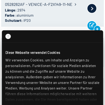
0528262AF - VENICE-A-F2X149-11-NE
Länge:
2974
Farbe:
aluminium
Schutzart:
IP20
0528266AF - VENICE-A-F3X154-11-NE
Länge:
3560
Diese Webseite verwendet Cookies
Farbe:
aluminium
Wir verwenden Cookies, um Inhalte und Anzeigen zu
Schutzart:
IP20
personalisieren, Funktionen für soziale Medien anbieten
zu können und die Zugriffe auf unsere Website zu
analysieren. Außerdem geben wir Informationen zu Ihrer
Verwendung unserer Website an unsere Partner für soziale
0528263AF - VENICE-A-F3X149-11-NE
Medien, Werbung und Analysen weiter. Unsere Partner
Länge:
4460
führen diese Informationen möglicherweise mit weiteren
Farbe:
aluminium
Daten zusammen, die Sie ihnen bereitgestellt haben oder
Schutzart:
IP20
die sie im Rahmen Ihrer Nutzung der Dienste gesammelt