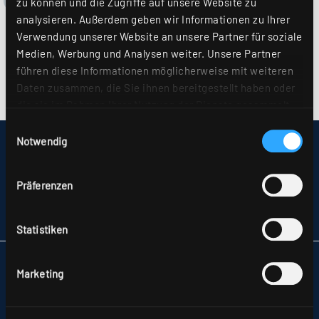
zu können und die Zugriffe auf unsere Website zu
analysieren. Außerdem geben wir Informationen zu Ihrer
Verwendung unserer Website an unsere Partner für soziale
Medien, Werbung und Analysen weiter. Unsere Partner
führen diese Informationen möglicherweise mit weiteren
Daten zusammen, die Sie ihnen bereitgestellt haben oder
die sie im Rahmen Ihrer Nutzung der Dienste gesammelt
haben. Sie geben Einwilligung zu unseren Cookies, wenn
Einwilligungsauswahl
Sie unsere Webseite weiterhin nutzen. Weitere Details
Notwendig
IMPRESSUM
hierzu finden Sie in unserer
Datenschutzerklärung
.
SITEMAP
DATENSCHUTZ
Präferenzen
HINWEISE ZUR STREITBEILEGUNG
AGB
PARTNER
Statistiken
RIDI LEUCHTEN GMBH
Marketing
HAUPTSTRASSE 31–33
72417 JUNGINGEN
TELEFON +49 7477 872-0