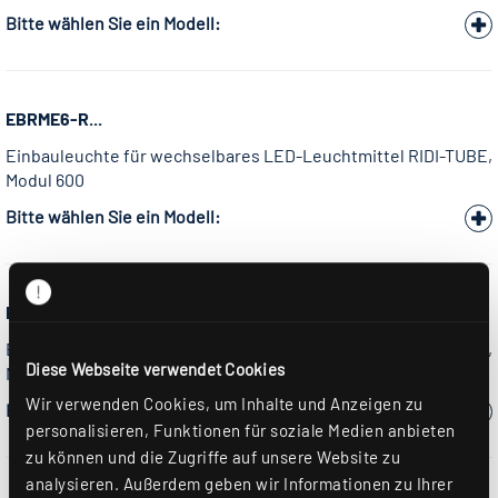
Bitte wählen Sie ein Modell:
EBRME6-R...
Einbauleuchte für wechselbares LED-Leuchtmittel RIDI-TUBE,
Modul 600
Bitte wählen Sie ein Modell:
EBRME6-R...-2...(E-DUO)
Einbauleuchte für wechselbares LED-Leuchtmittel RIDI-TUBE,
Diese Webseite verwendet Cookies
Modul 600
Wir verwenden Cookies, um Inhalte und Anzeigen zu
Bitte wählen Sie ein Modell:
personalisieren, Funktionen für soziale Medien anbieten
zu können und die Zugriffe auf unsere Website zu
analysieren. Außerdem geben wir Informationen zu Ihrer