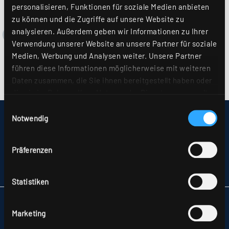
personalisieren, Funktionen für soziale Medien anbieten
zu können und die Zugriffe auf unsere Website zu
analysieren. Außerdem geben wir Informationen zu Ihrer
Verwendung unserer Website an unsere Partner für soziale
Medien, Werbung und Analysen weiter. Unsere Partner
führen diese Informationen möglicherweise mit weiteren
Daten zusammen, die Sie ihnen bereitgestellt haben oder
die sie im Rahmen Ihrer Nutzung der Dienste gesammelt
haben. Sie geben Einwilligung zu unseren Cookies, wenn
Einwilligungsauswahl
Sie unsere Webseite weiterhin nutzen. Weitere Details
Notwendig
IMPRESSUM
hierzu finden Sie in unserer
Datenschutzerklärung
.
SITEMAP
DATENSCHUTZ
Präferenzen
HINWEISE ZUR STREITBEILEGUNG
AGB
PARTNER
Statistiken
RIDI LEUCHTEN GMBH
HAUPTSTRASSE 31–33
Marketing
72417 JUNGINGEN